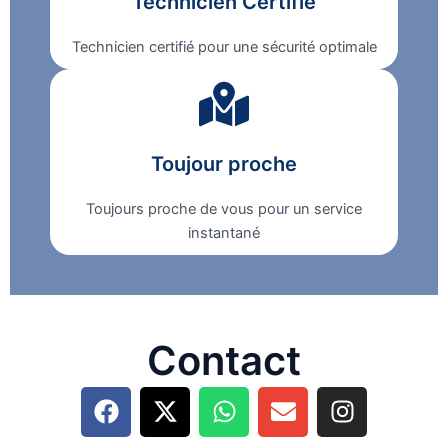
Technicien Certifié
Technicien certifié pour une sécurité optimale
Toujour proche
Toujours proche de vous pour un service
instantané
Contact
F
X
W
E
I
a
-
h
n
n
c
t
a
v
s