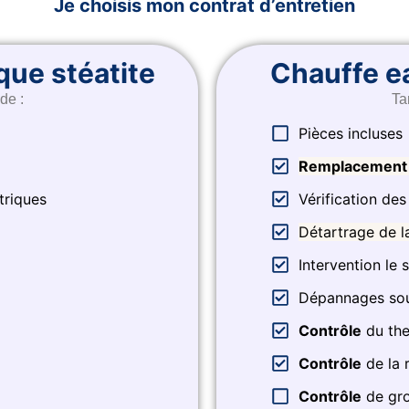
Je choisis mon contrat d’entretien
que stéatite
Chauffe ea
 de :
Tar
Pièces incluses​
Remplacement
triques
Vérification de
Détartrage de l
Intervention le 
Dépannages sou
Contrôle
du th
Contrôle
de la 
Contrôle
de gro