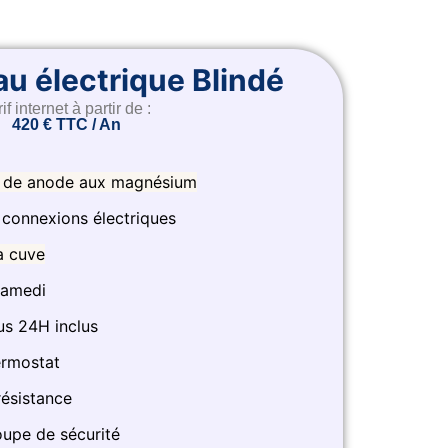
u électrique Blindé
if internet à partir de :
420 € TTC / An
de anode aux magnésium
s connexions électriques
a cuve
samedi​
s 24H inclus​
ermostat
résistance
upe de sécurité