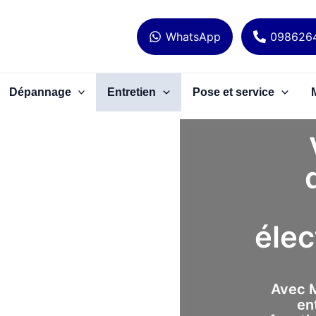
WhatsApp
098626
Dépannage
Entretien
Pose et service
élec
Avec M
en