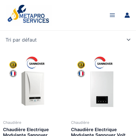
Aller
Main
au
Menu
contenu
Chaudière
Chaudière
Chaudière Electrique
Chaudière Electrique
Modulante Sannover
Modulante Sannover Volt