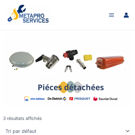
Aller
Main
au
Menu
contenu
3 résultats affichés