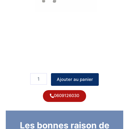
quantité
de
Ajouter au panier
Soupape
de
sécurité
0609126030
-
DE
DIETRICH
Les bonnes raison de