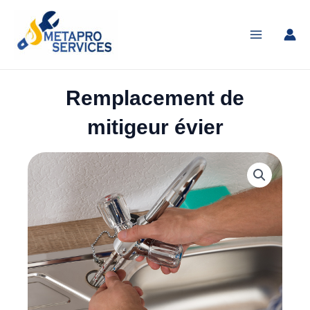
Aller
Main
au
Menu
contenu
Remplacement de
mitigeur évier