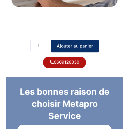
quantité
de
Ajouter au panier
Remplacement
de
mitigeur
0609126030
évier
Les bonnes raison de
choisir Metapro
Service