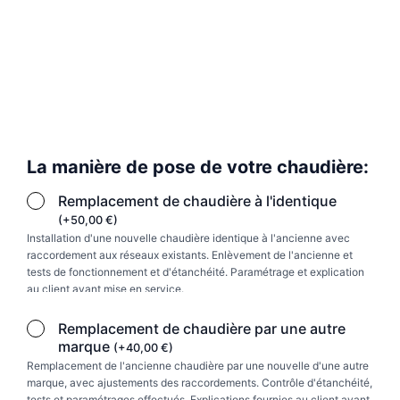
quantité
La manière de pose de votre chaudière:
de
Remplacement
Remplacement de chaudière à l'identique
de
chaudiére
(
+
50,00
€
)
gaz
Installation d'une nouvelle chaudière identique à l'ancienne avec
raccordement aux réseaux existants. Enlèvement de l'ancienne et
à
tests de fonctionnement et d'étanchéité. Paramétrage et explication
l'identique
au client avant mise en service.
Remplacement de chaudière par une autre
marque
(
+
40,00
€
)
Remplacement de l'ancienne chaudière par une nouvelle d'une autre
marque, avec ajustements des raccordements. Contrôle d'étanchéité,
tests et paramétrages effectués. Explications fournies au client avant