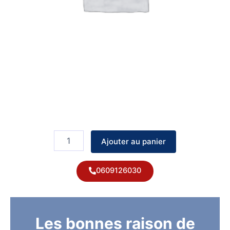
quantité
de
Ajouter au panier
Remplacement
à
l'identique
0609126030
de
radiateur
Les bonnes raison de