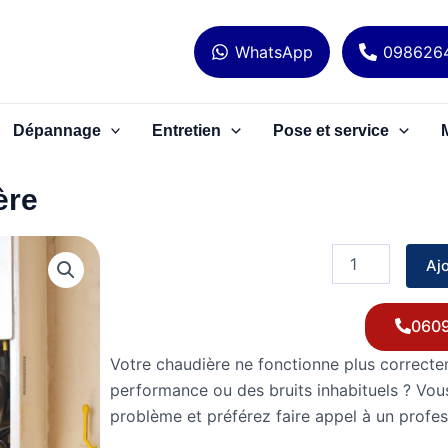
WhatsApp
098626
Dépannage
Entretien
Pose et service
ère
quantité
de
Aj
Dépannage
chaudière
060
Votre chaudière ne fonctionne plus correct
performance ou des bruits inhabituels ? Vo
problème et préférez faire appel à un profe