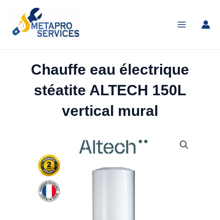
Aller
Main
au
Menu
contenu
Chauffe eau électrique
stéatite ALTECH 150L
vertical mural