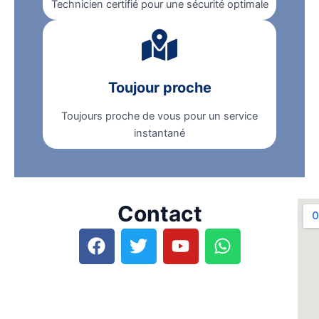
Technicien certifié pour une sécurité optimale
Toujour proche
Toujours proche de vous pour un service
instantané
Contact
F
T
Y
W
a
w
o
h
c
i
u
a
e
t
t
t
b
t
u
s