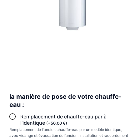
quantité
la manière de pose de votre chauffe-
de
Chauffe
eau :
eau
électrique
Remplacement de chauffe-eau par à
stéatite
l'identique
(
+
50,00
€
)
ALTECH
Remplacement de l'ancien chauffe-eau par un modèle identique,
150L
avec vidange et évacuation de l’ancien. Installation et raccordement