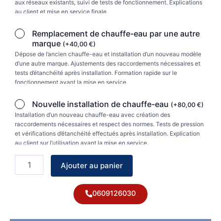
vertical
aux réseaux existants, suivi de tests de fonctionnement. Explications
mural
au client et mise en service finale.
Remplacement de chauffe-eau par une autre
marque
(
+
40,00
€
)
Dépose de l’ancien chauffe-eau et installation d’un nouveau modèle
d’une autre marque. Ajustements des raccordements nécessaires et
tests d’étanchéité après installation. Formation rapide sur le
fonctionnement avant la mise en service.
Nouvelle installation de chauffe-eau
(
+
80,00
€
)
Installation d’un nouveau chauffe-eau avec création des
raccordements nécessaires et respect des normes. Tests de pression
et vérifications d’étanchéité effectués après installation. Explication
au client sur l’utilisation avant la mise en service.
Ajouter au panier
0609126030