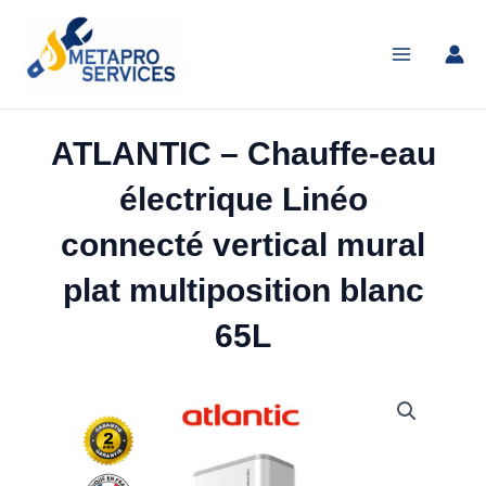
Aller
Main
au
Menu
contenu
ATLANTIC – Chauffe-eau
électrique Linéo
connecté vertical mural
plat multiposition blanc
65L