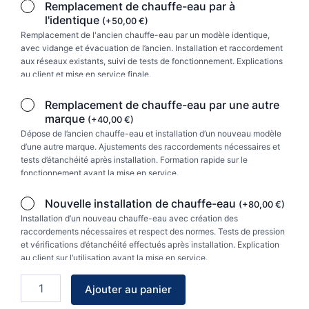
Chauffe-
Remplacement de chauffe-eau par à
eau
l'identique
(
+
50,00
€
)
électrique
Remplacement de l'ancien chauffe-eau par un modèle identique,
Linéo
avec vidange et évacuation de l’ancien. Installation et raccordement
connecté
aux réseaux existants, suivi de tests de fonctionnement. Explications
vertical
au client et mise en service finale.
mural
plat
Remplacement de chauffe-eau par une autre
multiposition
marque
(
+
40,00
€
)
blanc
Dépose de l’ancien chauffe-eau et installation d’un nouveau modèle
65L
d’une autre marque. Ajustements des raccordements nécessaires et
tests d’étanchéité après installation. Formation rapide sur le
fonctionnement avant la mise en service.
Nouvelle installation de chauffe-eau
(
+
80,00
€
)
Installation d’un nouveau chauffe-eau avec création des
raccordements nécessaires et respect des normes. Tests de pression
et vérifications d’étanchéité effectués après installation. Explication
au client sur l’utilisation avant la mise en service.
Ajouter au panier