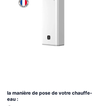
quantité
la manière de pose de votre chauffe-
de
ATLANTIC
eau :
-