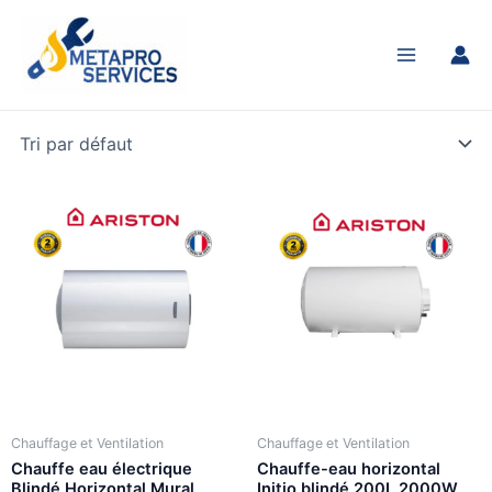
Aller
Main
au
Menu
contenu
Chauffage et Ventilation
Chauffage et Ventilation
Chauffe eau électrique
Chauffe-eau horizontal
Blindé Horizontal Mural
Initio blindé 200L 2000W