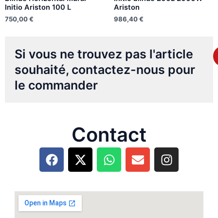
Initio Ariston 100 L
Ariston
750,00
€
986,40
€
Si vous ne trouvez pas l'article
souhaité, contactez-nous pour
le commander
Contact
F
X
W
E
I
a
-
h
n
n
c
t
a
v
s
e
w
t
e
t
b
i
s
l
a
o
t
a
o
g