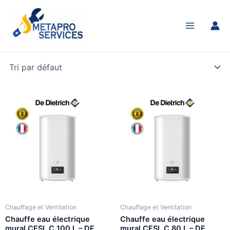
Aller
Main
au
Menu
contenu
Chauffage et Ventilation
Chauffage et Ventilation
Chauffe eau électrique
Chauffe eau électrique
mural CESL C 100 L – DE
mural CESL C 80 L – DE