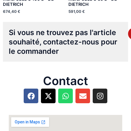
DIETRICH
DIETRICH
674,40
€
591,00
€
Si vous ne trouvez pas l'article
souhaité, contactez-nous pour
le commander
Contact
F
X
W
E
I
a
-
h
n
n
c
t
a
v
s
e
w
t
e
t
b
i
s
l
a
o
t
a
o
g